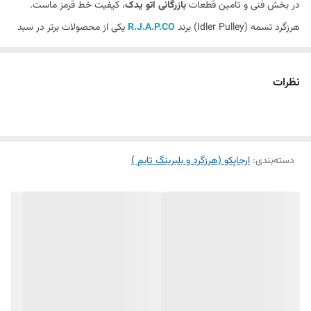
در بخش فنی و تامین قطعات
بازرگانی اتو یدک
، کیفیت خط قرمز ماست.
هرزگرد تسمه (Idler Pulley) برند
R.J.A.P.CO
یکی از محصولات برتر در سبد
کالایی ماست که با استانداردهای مهندسی دقیق تولید شده و پاسخگوی نیاز
خودروهای سواری در شرایط سخت اقلیمی و ترافیکی است.
نظرات
🛠 مشخصات فنی و مزایای رقابتی:
مهندسی بلبرینگ:
استفاده از ساچمه‌های فولادی تقویت‌شده و گریس پایه
لیتیوم با تحمل دمای ۱۸۰ درجه سانتی‌گراد، جهت جلوگیری از قفل شدن
(Seize) در دورهای بالا.
دسته‌بندی
:
ارجاپکو (هرزگرد و بلبرینگ تایم )
متریال بدنه:
تولید شده از پلیمرهای مهندسی مقاوم به سایش یا آلیاژهای
فلزی ریخته‌گری شده (بسته به نوع مدل) با دقت بالانس داینامیک بالا.
حذف آلودگی صوتی:
طراحی آیرودینامیک و تراز دقیق که منجر به حذف
صدای جیرجیر تسمه در لحظه استارت و هنگام کارکرد موتور می‌شود.
افزایش عمر تسمه:
لبه‌های صیقلی و سطح تماس استاندارد این هرزگرد،
مانع از خوردگی لبه‌ای تسمه دینام و تسمه تایم می‌گردد.