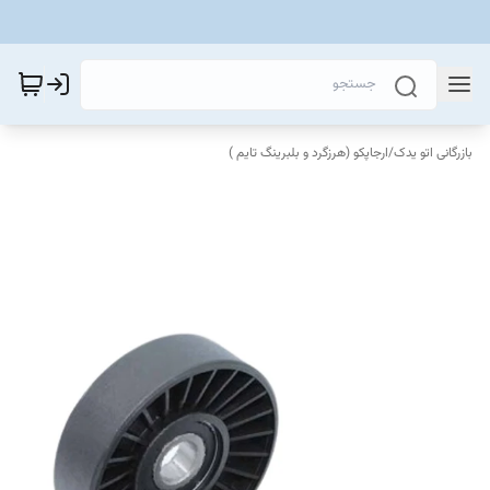
بازرگانی اتو یدک
/
ارجاپکو (هرزگرد و بلبرینگ تایم )