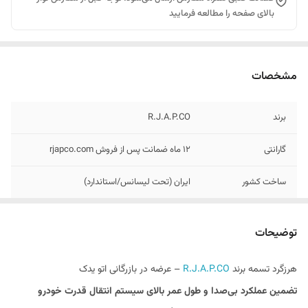
بالای صفحه را مطالعه فرمایید
مشخصات
برند
R.J.A.P.CO
گارانتی
۱۲ ماه ضمانت پس از فروش rjapco.com
ساخت کشور
ایران (تحت لیسانس/استاندارد)
متریال بلبرینگ
فولاد با گرید حرارتی بالا
توضیحات
موقعیت نصب
سیستم تسمه دینام / کولر / تایمینگ
هرزگرد تسمه برند
R.J.A.P.CO
– عرضه در بازرگانی اتو یدک
اصالت
دارای هولوگرام و کد رهگیری اصالت
تضمین عملکرد بی‌صدا و طول عمر بالای سیستم انتقال قدرت خودرو