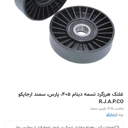
غلتک هرزگرد تسمه دینام 405، پارس، سمند ارجاپکو
R.J.A.P.CO
مناسب 405، پارس، سمند
برند:
ارچاپکو
ضمانت کتبی همراه سفارش ارسال می‌شود، توجه قبل از سفارس نوار