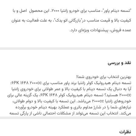
"تسمه دینام پاور"، مناسب برای خودرو زانتیا 2000. این محصول اصل و با
کیفیت بالا و قیمت مناسب در"بازرگانی اتو یدک"، به علت فعالیت به عنوان
عمده فروش، پیشنهادات ویژه‌ای دارد.
نقد و بررسی
بهترین انتخاب برای خودروی شما!
تسمه دینام هیدرولیک کولر زانتیا برند پاور مناسب برای 6PK 1648 2000cc:
آیا به دنبال یک تسمه دینام با کیفیت بالا و عمر طولانی برای خودروی زانتیا
2000cc هستید؟ تسمه دینام هیدرولیک کولر 6PK 1648، یک گزینه عالی برای
خودروهای زانتیا 2000cc می‌باشد. این تسمه با کیفیت بالا و دوام طولانی،
نیازهای شما را در شارژ مداوم باتری و عملکرد بهینه دینام خودرو برآورده
می‌کند. انتخاب این تسمه می‌تواند از مشکلات احتمالی ناشی از پارگی تسمه
جلوگیری کرده و اطمینان خاطر بیشتری در سفرهای شما ایجاد کند.
ویژگی‌های برجسته تسمه دینام هیدرولیک کولر 6PK 1648 برند پاور : کیفیت
نظرات
ساخت بالا: تسمه دینام با استفاده از مواد اولیه با کیفیت و تحت نظارت‌های