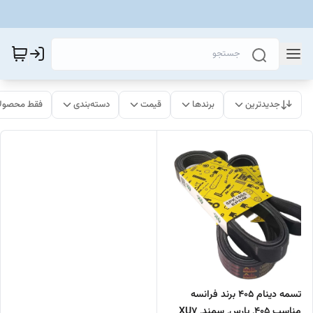
جدیدترین
برندها
قیمت
دسته‌بندی
فقط محصولا
تسمه دینام 405 برند فرانسه
مناسب 405, پارس, سمند, XU7