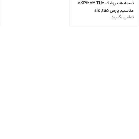
تسمه هیدرولیک 5KP1253 TU5
مناسب, پارس slx ,tu5
تماس بگیرید